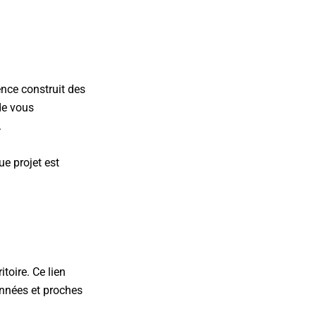
ence construit des
 de vous
.
ue projet est
toire. Ce lien
onnées et proches