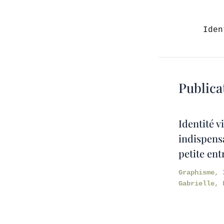
Publica
Identité v
indispens
petite ent
Graphisme
,
Gabrielle, 