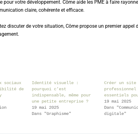
re pour votre développement. Côme aide les PME à faire rayonner
nication claire, cohérente et efficace.
tez discuter de votre situation, Côme propose un
premier appel 
gagement.
x sociaux
Identité visuelle :
Créer un site
ibilité de
pourquoi c’est
professionnel
y
indispensable, même pour
essentiels po
une petite entreprise ?
19 mai 2025
ion
19 mai 2025
Dans "Communi
Dans "Graphisme"
digitale"