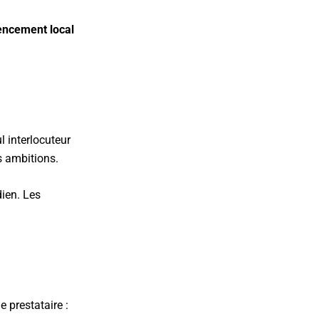
encement local
ul interlocuteur
s ambitions.
dien. Les
e prestataire :