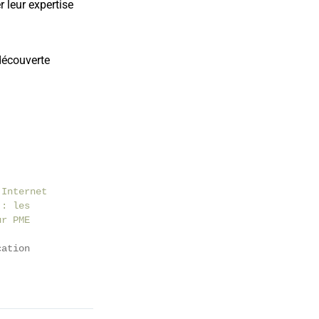
 leur expertise
découverte
 Internet
 : les
ur PME
cation