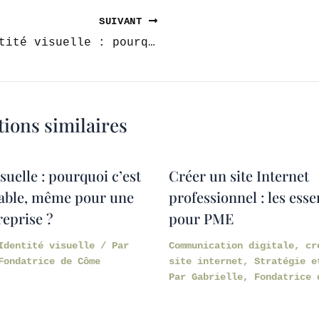
SUIVANT
Identité visuelle : pourquoi c’est indispensable, même pour une petite entreprise ?
tions similaires
isuelle : pourquoi c’est
Créer un site Internet
able, même pour une
professionnel : les esse
reprise ?
pour PME
Identité visuelle
/ Par
Communication digitale
,
cr
Fondatrice de Côme
site internet
,
Stratégie e
Par
Gabrielle, Fondatrice 