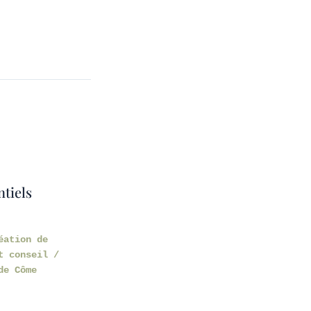
ntiels
éation de
t conseil
/
de Côme