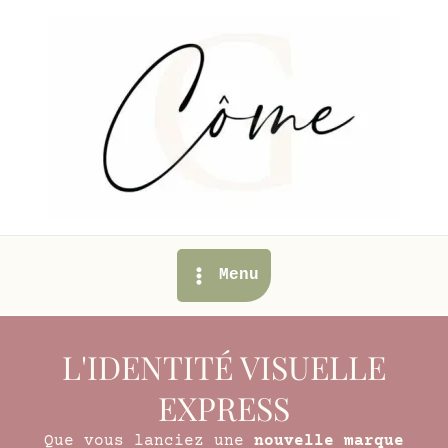
Aller
au
contenu
Main
Menu
Menu
L'IDENTITÉ VISUELLE
EXPRESS
Que vous lanciez une
nouvelle marque