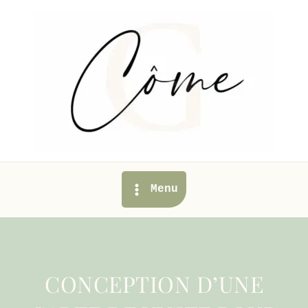
Aller
au
contenu
Main
Menu
Menu
CONCEPTION D’UNE