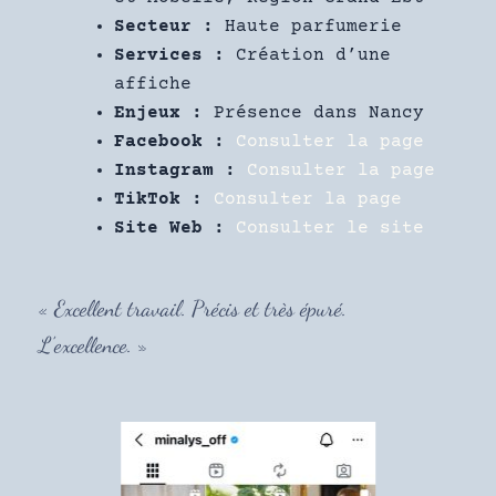
Secteur :
Haute parfumerie
Services :
Création d’une
affiche
Enjeux :
Présence dans Nancy
Facebook :
Consulter la page
Instagram :
Consulter la page
TikTok :
Consulter la page
Site Web :
Consulter le site
« Excellent travail. Précis et très épuré.
L’excellence. »