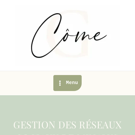
Aller
au
contenu
Main
Menu
Menu
GESTION DES RÉSEAUX