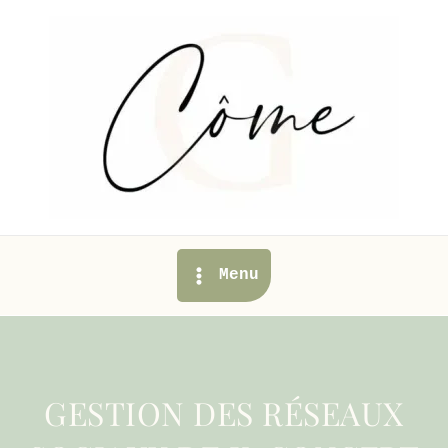
Aller
au
contenu
Main
Menu
Menu
GESTION DES RÉSEAUX