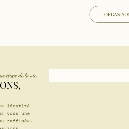
ORGANISO
ue étape de la vie
ONS,
re identité
ur vous une
ou raffinée,
éations