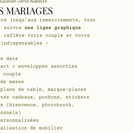
raconte votre histoire
S MARIAGES
ate jusqu’aux remerciements, tout
r suivre
une ligne graphique
i reflète votre couple et votre
 indispensables :
he date
part + enveloppes assorties
e couple
 de messe
 plans de table, marque-places
ttes cadeaux, pochons, stickers
ux (bienvenue, photobooth,
ionnels)
personnalisées
nalisation de mobilier