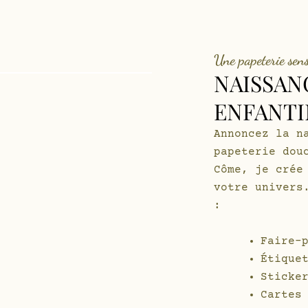
Une papeterie sens
NAISSAN
ENFANTI
Annoncez la n
papeterie dou
Côme, je crée
votre univers
:
Faire-
Étique
Sticke
Cartes