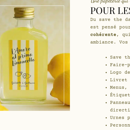
Une papeterie qui 
POUR LE
Du save the d
est pensé pou
cohérente
, qu
ambiance. Vos
Save t
Faire-
Logo d
Livret
Menus,
Étique
Pannea
direct
Urnes 
Person