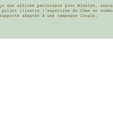
çu une affiche percutante pour Minalys, insta
 projet illustre l’expertise de Côme en commu
supports adaptés à une campagne locale.