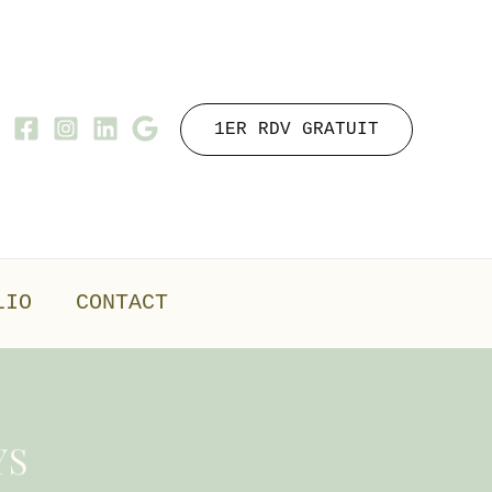
1ER RDV GRATUIT
LIO
CONTACT
YS