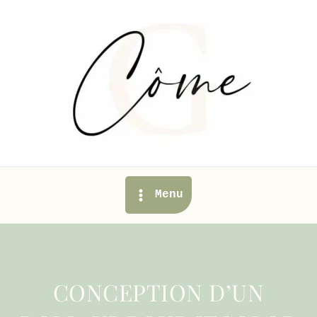
Aller
au
contenu
Main
Menu
Menu
CONCEPTION D’UN