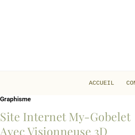
Aller
au
contenu
ACCUEIL
CO
Graphisme
Site Internet My-Gobelet
Avec Visionneuse 3D