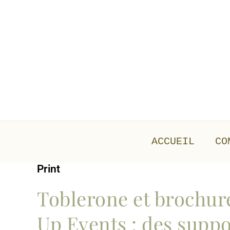
Aller
au
contenu
ACCUEIL
CO
Print
Toblerone et brochur
Up Events : des suppo